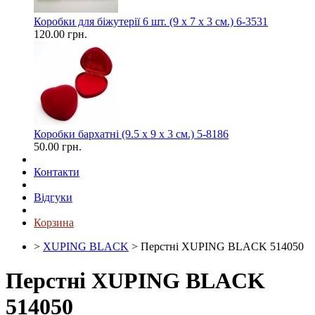
Коробки для біжутерії 6 шт. (9 х 7 х 3 см.) 6-3531
120.00 грн.
Коробки бархатні (9.5 х 9 х 3 см.) 5-8186
50.00 грн.
Контакти
Відгуки
Корзина
>
XUPING BLACK
> Перстні XUPING BLACK 514050
Перстні XUPING BLACK
514050