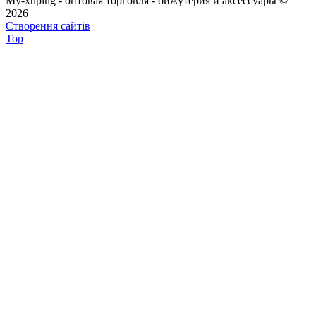
My-xuping - оптовая торговля - бижутерия и аксессуары ©
2026
Створення сайтів
Top